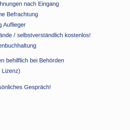
echnungen nach Eingang
he Befrachtung
g Auflieger
nde / selbstverständlich kostenlos!
enbuchhaltung
en behilflich bei Behörden
 Lizenz)
rsönliches Gespräch!